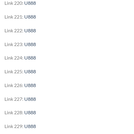
Link 220:
U888
Link 221:
U888
Link 222:
U888
Link 223:
U888
Link 224:
U888
Link 225:
U888
Link 226:
U888
Link 227:
U888
Link 228:
U888
Link 229:
U888