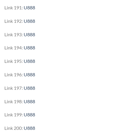
Link 191:
U888
Link 192:
U888
Link 193:
U888
Link 194:
U888
Link 195:
U888
Link 196:
U888
Link 197:
U888
Link 198:
U888
Link 199:
U888
Link 200:
U888