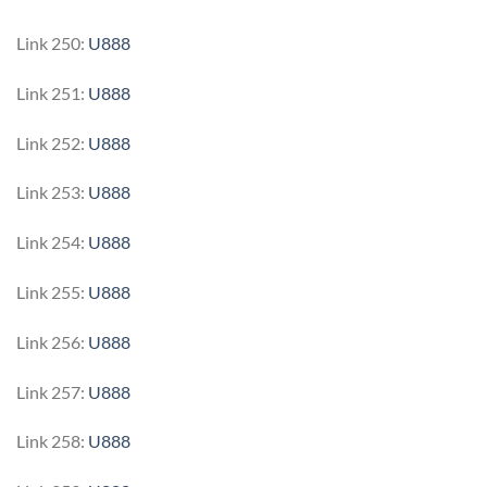
Link 250:
U888
Link 251:
U888
Link 252:
U888
Link 253:
U888
Link 254:
U888
Link 255:
U888
Link 256:
U888
Link 257:
U888
Link 258:
U888