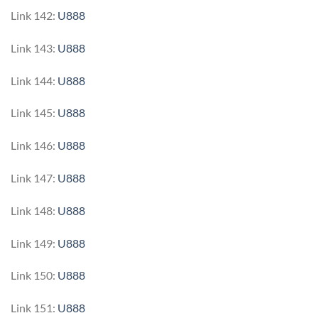
Link 142:
U888
Link 143:
U888
Link 144:
U888
Link 145:
U888
Link 146:
U888
Link 147:
U888
Link 148:
U888
Link 149:
U888
Link 150:
U888
Link 151:
U888