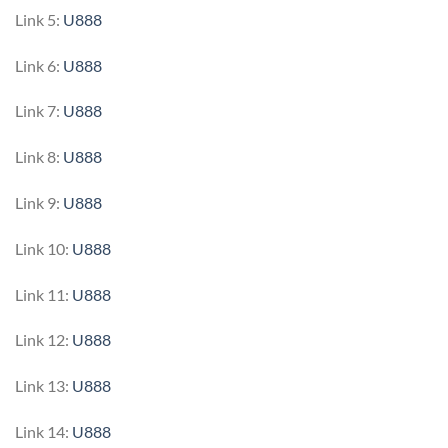
Link 5:
U888
Link 6:
U888
Link 7:
U888
Link 8:
U888
Link 9:
U888
Link 10:
U888
Link 11:
U888
Link 12:
U888
Link 13:
U888
Link 14:
U888