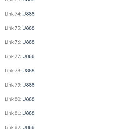
Link 74:
U888
Link 75:
U888
Link 76:
U888
Link 77:
U888
Link 78:
U888
Link 79:
U888
Link 80:
U888
Link 81:
U888
Link 82:
U888