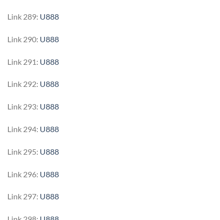
Link 289:
U888
Link 290:
U888
Link 291:
U888
Link 292:
U888
Link 293:
U888
Link 294:
U888
Link 295:
U888
Link 296:
U888
Link 297:
U888
Link 298:
U888