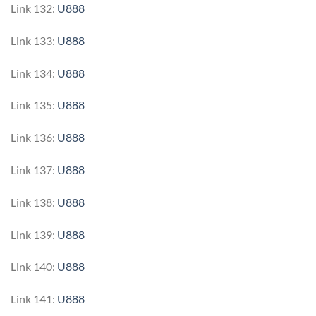
Link 132:
U888
Link 133:
U888
Link 134:
U888
Link 135:
U888
Link 136:
U888
Link 137:
U888
Link 138:
U888
Link 139:
U888
Link 140:
U888
Link 141:
U888