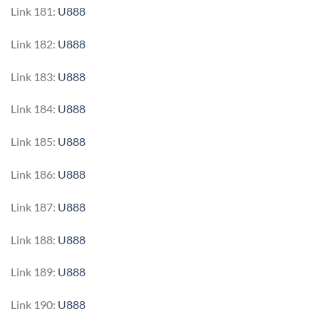
Link 181:
U888
Link 182:
U888
Link 183:
U888
Link 184:
U888
Link 185:
U888
Link 186:
U888
Link 187:
U888
Link 188:
U888
Link 189:
U888
Link 190:
U888