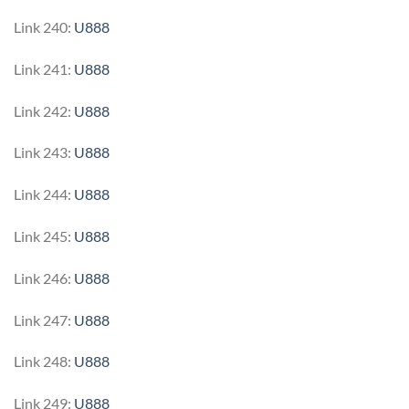
Link 240:
U888
Link 241:
U888
Link 242:
U888
Link 243:
U888
Link 244:
U888
Link 245:
U888
Link 246:
U888
Link 247:
U888
Link 248:
U888
Link 249:
U888