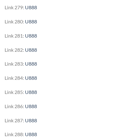
Link 279:
U888
Link 280:
U888
Link 281:
U888
Link 282:
U888
Link 283:
U888
Link 284:
U888
Link 285:
U888
Link 286:
U888
Link 287:
U888
Link 288:
U888