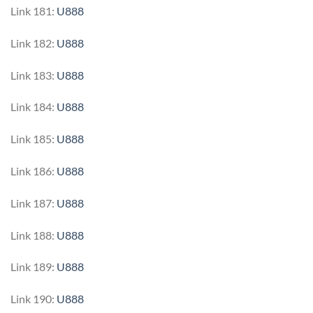
Link 181:
U888
Link 182:
U888
Link 183:
U888
Link 184:
U888
Link 185:
U888
Link 186:
U888
Link 187:
U888
Link 188:
U888
Link 189:
U888
Link 190:
U888