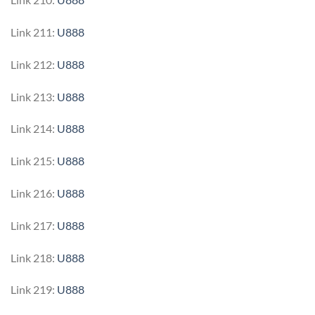
Link 211:
U888
Link 212:
U888
Link 213:
U888
Link 214:
U888
Link 215:
U888
Link 216:
U888
Link 217:
U888
Link 218:
U888
Link 219:
U888