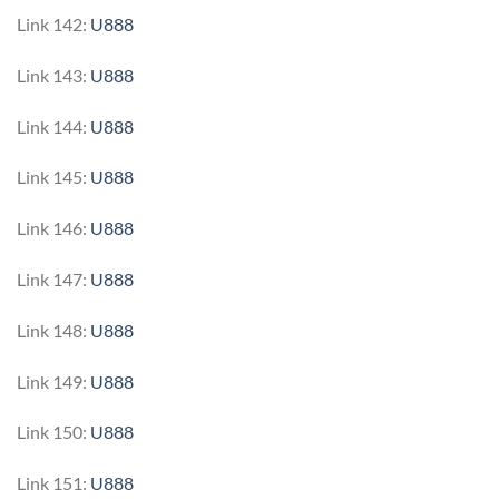
Link 142:
U888
Link 143:
U888
Link 144:
U888
Link 145:
U888
Link 146:
U888
Link 147:
U888
Link 148:
U888
Link 149:
U888
Link 150:
U888
Link 151:
U888