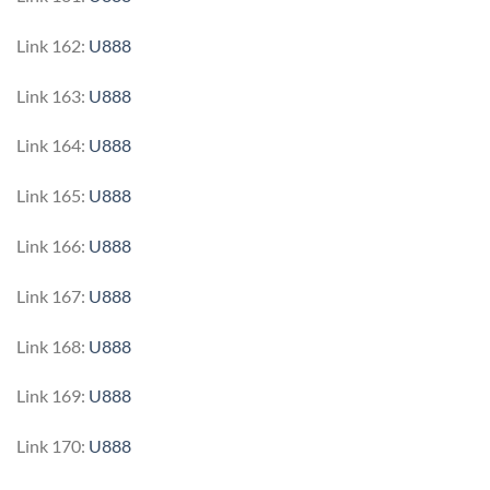
Link 162:
U888
Link 163:
U888
Link 164:
U888
Link 165:
U888
Link 166:
U888
Link 167:
U888
Link 168:
U888
Link 169:
U888
Link 170:
U888