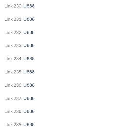
Link 230:
U888
Link 231:
U888
Link 232:
U888
Link 233:
U888
Link 234:
U888
Link 235:
U888
Link 236:
U888
Link 237:
U888
Link 238:
U888
Link 239:
U888