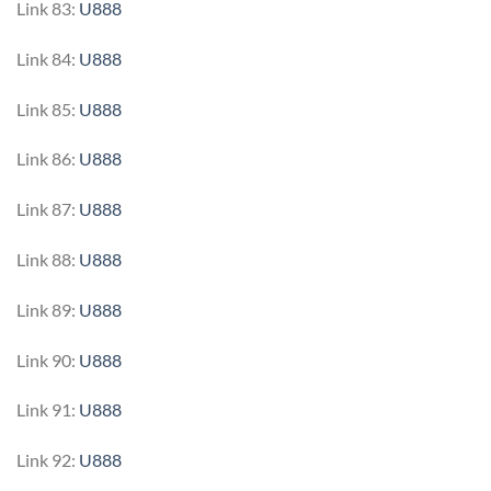
Link 83:
U888
Link 84:
U888
Link 85:
U888
Link 86:
U888
Link 87:
U888
Link 88:
U888
Link 89:
U888
Link 90:
U888
Link 91:
U888
Link 92:
U888