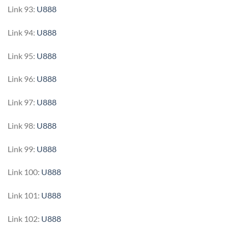
Link 93:
U888
Link 94:
U888
Link 95:
U888
Link 96:
U888
Link 97:
U888
Link 98:
U888
Link 99:
U888
Link 100:
U888
Link 101:
U888
Link 102:
U888