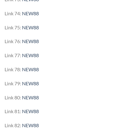
Link 74:
NEW88
Link 75:
NEW88
Link 76:
NEW88
Link 77:
NEW88
Link 78:
NEW88
Link 79:
NEW88
Link 80:
NEW88
Link 81:
NEW88
Link 82:
NEW88