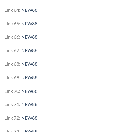
Link 64:
NEW88
Link 65:
NEW88
Link 66:
NEW88
Link 67:
NEW88
Link 68:
NEW88
Link 69:
NEW88
Link 70:
NEW88
Link 71:
NEW88
Link 72:
NEW88
Link 73:
NEW88