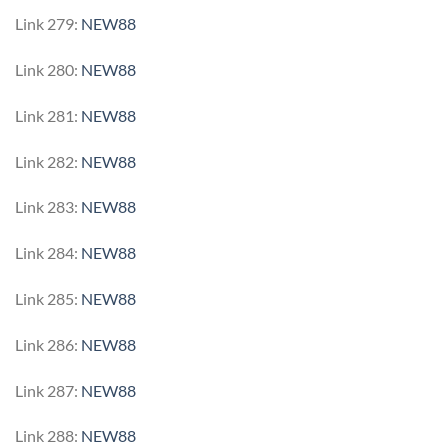
Link 279:
NEW88
Link 280:
NEW88
Link 281:
NEW88
Link 282:
NEW88
Link 283:
NEW88
Link 284:
NEW88
Link 285:
NEW88
Link 286:
NEW88
Link 287:
NEW88
Link 288:
NEW88