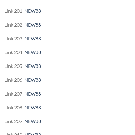
Link 201:
NEW88
Link 202:
NEW88
Link 203:
NEW88
Link 204:
NEW88
Link 205:
NEW88
Link 206:
NEW88
Link 207:
NEW88
Link 208:
NEW88
Link 209:
NEW88
Link 210:
NEW88