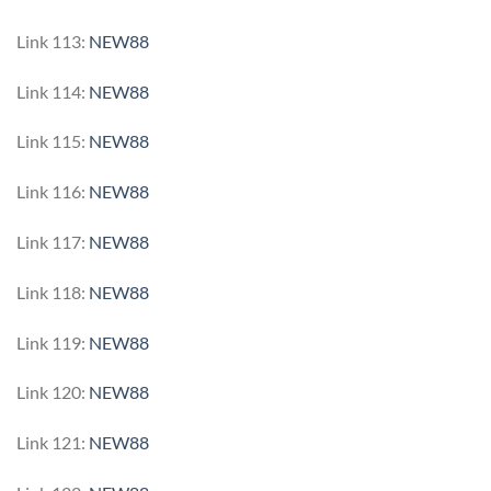
Link 113:
NEW88
Link 114:
NEW88
Link 115:
NEW88
Link 116:
NEW88
Link 117:
NEW88
Link 118:
NEW88
Link 119:
NEW88
Link 120:
NEW88
Link 121:
NEW88