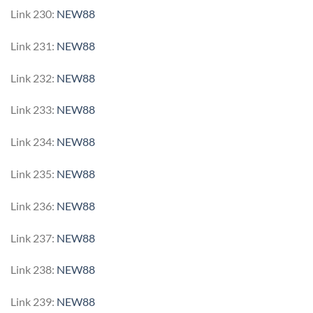
Link 230:
NEW88
Link 231:
NEW88
Link 232:
NEW88
Link 233:
NEW88
Link 234:
NEW88
Link 235:
NEW88
Link 236:
NEW88
Link 237:
NEW88
Link 238:
NEW88
Link 239:
NEW88