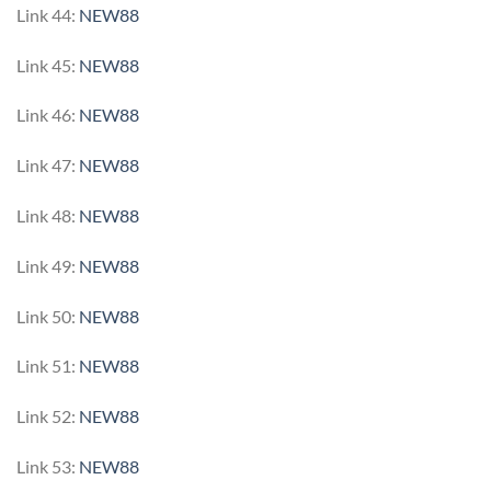
Link 44:
NEW88
Link 45:
NEW88
Link 46:
NEW88
Link 47:
NEW88
Link 48:
NEW88
Link 49:
NEW88
Link 50:
NEW88
Link 51:
NEW88
Link 52:
NEW88
Link 53:
NEW88