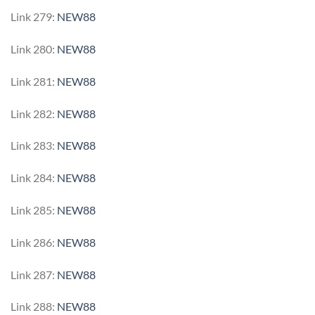
Link 279:
NEW88
Link 280:
NEW88
Link 281:
NEW88
Link 282:
NEW88
Link 283:
NEW88
Link 284:
NEW88
Link 285:
NEW88
Link 286:
NEW88
Link 287:
NEW88
Link 288:
NEW88