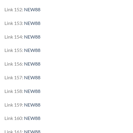
Link 152:
NEW88
Link 153:
NEW88
Link 154:
NEW88
Link 155:
NEW88
Link 156:
NEW88
Link 157:
NEW88
Link 158:
NEW88
Link 159:
NEW88
Link 160:
NEW88
Link 161:
NEW88