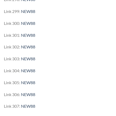
Link 299:
NEW88
Link 300:
NEW88
Link 301:
NEW88
Link 302:
NEW88
Link 303:
NEW88
Link 304:
NEW88
Link 305:
NEW88
Link 306:
NEW88
Link 307:
NEW88