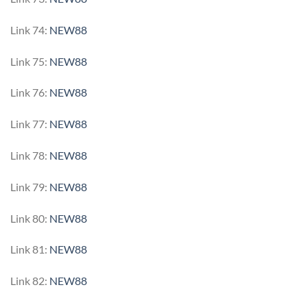
Link 74:
NEW88
Link 75:
NEW88
Link 76:
NEW88
Link 77:
NEW88
Link 78:
NEW88
Link 79:
NEW88
Link 80:
NEW88
Link 81:
NEW88
Link 82:
NEW88