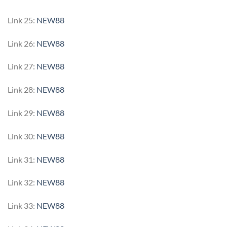
Link 25:
NEW88
Link 26:
NEW88
Link 27:
NEW88
Link 28:
NEW88
Link 29:
NEW88
Link 30:
NEW88
Link 31:
NEW88
Link 32:
NEW88
Link 33:
NEW88