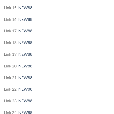
Link 15:
NEW88
Link 16:
NEW88
Link 17:
NEW88
Link 18:
NEW88
Link 19:
NEW88
Link 20:
NEW88
Link 21:
NEW88
Link 22:
NEW88
Link 23:
NEW88
Link 24:
NEW88