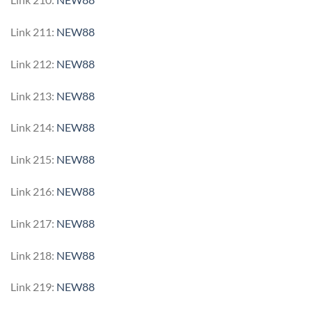
Link 211:
NEW88
Link 212:
NEW88
Link 213:
NEW88
Link 214:
NEW88
Link 215:
NEW88
Link 216:
NEW88
Link 217:
NEW88
Link 218:
NEW88
Link 219:
NEW88