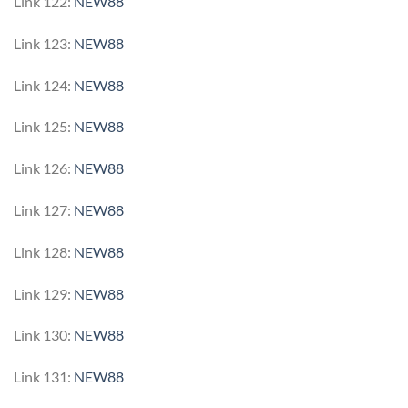
Link 122:
NEW88
Link 123:
NEW88
Link 124:
NEW88
Link 125:
NEW88
Link 126:
NEW88
Link 127:
NEW88
Link 128:
NEW88
Link 129:
NEW88
Link 130:
NEW88
Link 131:
NEW88