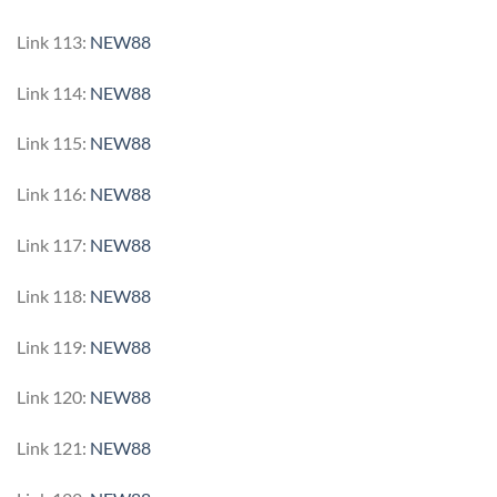
Link 113:
NEW88
Link 114:
NEW88
Link 115:
NEW88
Link 116:
NEW88
Link 117:
NEW88
Link 118:
NEW88
Link 119:
NEW88
Link 120:
NEW88
Link 121:
NEW88