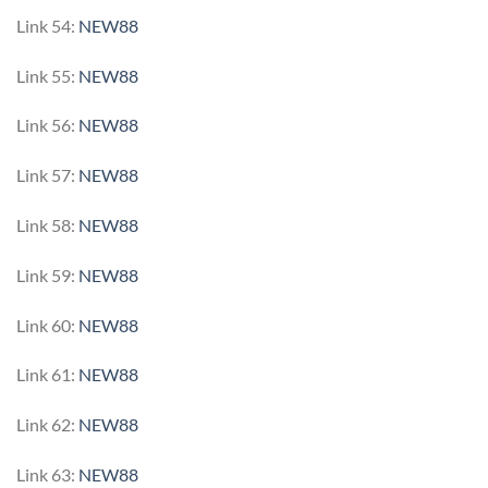
Link 54:
NEW88
Link 55:
NEW88
Link 56:
NEW88
Link 57:
NEW88
Link 58:
NEW88
Link 59:
NEW88
Link 60:
NEW88
Link 61:
NEW88
Link 62:
NEW88
Link 63:
NEW88