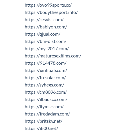
https://ovo99sports.cc/
https://bodythesport.info/
https://cesvisl.com/
https://bablyon.com/
https://qjual.com/
https://bm-dist.com/
https://my-2017.com/
https://maturesexfilms.com/
https://914478.com/
https://xinhua5.com/
https://ftesolar.com/
https://syhegs.com/
https://cm8096.com/
https://ilbausco.com/
https://lfymsc.com/
https://fredadam.com/
https://pritsky.net/
https://j800.net/