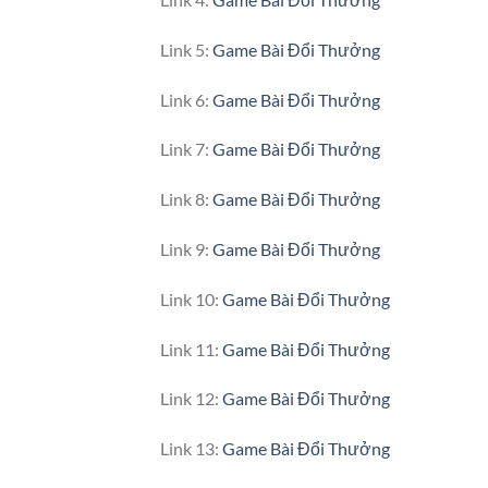
Link 5:
Game Bài Đổi Thưởng
Link 6:
Game Bài Đổi Thưởng
Link 7:
Game Bài Đổi Thưởng
Link 8:
Game Bài Đổi Thưởng
Link 9:
Game Bài Đổi Thưởng
Link 10:
Game Bài Đổi Thưởng
Link 11:
Game Bài Đổi Thưởng
Link 12:
Game Bài Đổi Thưởng
Link 13:
Game Bài Đổi Thưởng