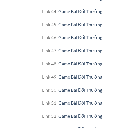
Link 44:
Game Bài Đổi Thưởng
Link 45:
Game Bài Đổi Thưởng
Link 46:
Game Bài Đổi Thưởng
Link 47:
Game Bài Đổi Thưởng
Link 48:
Game Bài Đổi Thưởng
Link 49:
Game Bài Đổi Thưởng
Link 50:
Game Bài Đổi Thưởng
Link 51:
Game Bài Đổi Thưởng
Link 52:
Game Bài Đổi Thưởng