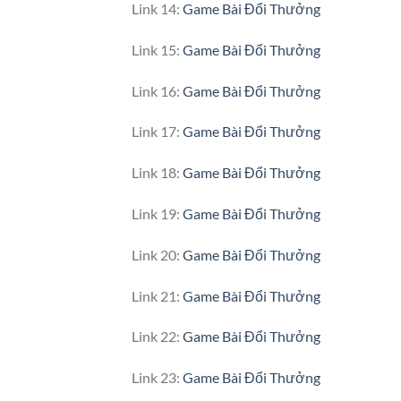
Link 14:
Game Bài Đổi Thưởng
Link 15:
Game Bài Đổi Thưởng
Link 16:
Game Bài Đổi Thưởng
Link 17:
Game Bài Đổi Thưởng
Link 18:
Game Bài Đổi Thưởng
Link 19:
Game Bài Đổi Thưởng
Link 20:
Game Bài Đổi Thưởng
Link 21:
Game Bài Đổi Thưởng
Link 22:
Game Bài Đổi Thưởng
Link 23:
Game Bài Đổi Thưởng