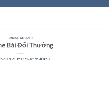
UNCATEGORIZED
e Bài Đổi Thưởng
ED ON
AUGUST 2, 2026
BY
ADMINPBN