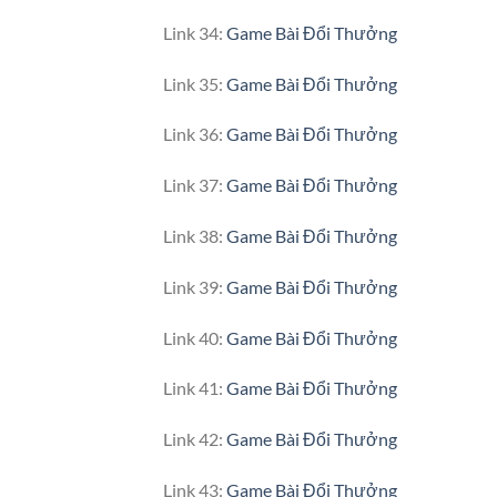
Link 34:
Game Bài Đổi Thưởng
Link 35:
Game Bài Đổi Thưởng
Link 36:
Game Bài Đổi Thưởng
Link 37:
Game Bài Đổi Thưởng
Link 38:
Game Bài Đổi Thưởng
Link 39:
Game Bài Đổi Thưởng
Link 40:
Game Bài Đổi Thưởng
Link 41:
Game Bài Đổi Thưởng
Link 42:
Game Bài Đổi Thưởng
Link 43:
Game Bài Đổi Thưởng