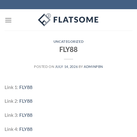
Skip
to
content
UNCATEGORIZED
FLY88
POSTED ON
JULY 14, 2026
BY
ADMINPBN
Link 1:
FLY88
Link 2:
FLY88
Link 3:
FLY88
Link 4:
FLY88