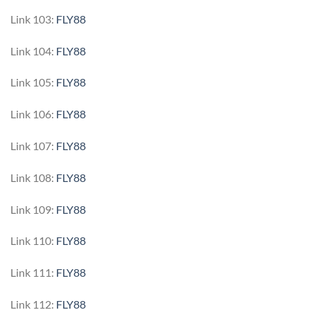
Link 103:
FLY88
Link 104:
FLY88
Link 105:
FLY88
Link 106:
FLY88
Link 107:
FLY88
Link 108:
FLY88
Link 109:
FLY88
Link 110:
FLY88
Link 111:
FLY88
Link 112:
FLY88