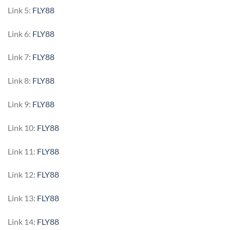
Link 5:
FLY88
Link 6:
FLY88
Link 7:
FLY88
Link 8:
FLY88
Link 9:
FLY88
Link 10:
FLY88
Link 11:
FLY88
Link 12:
FLY88
Link 13:
FLY88
Link 14:
FLY88