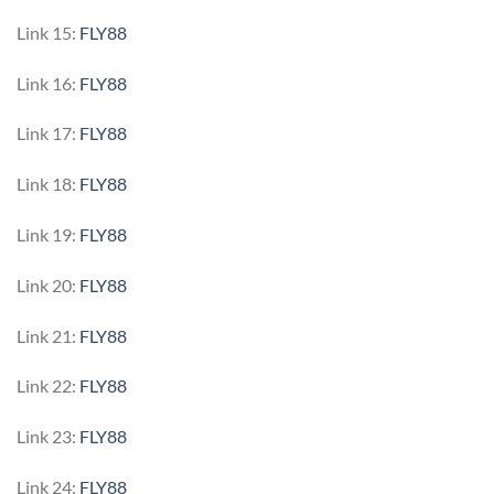
Link 15:
FLY88
Link 16:
FLY88
Link 17:
FLY88
Link 18:
FLY88
Link 19:
FLY88
Link 20:
FLY88
Link 21:
FLY88
Link 22:
FLY88
Link 23:
FLY88
Link 24:
FLY88