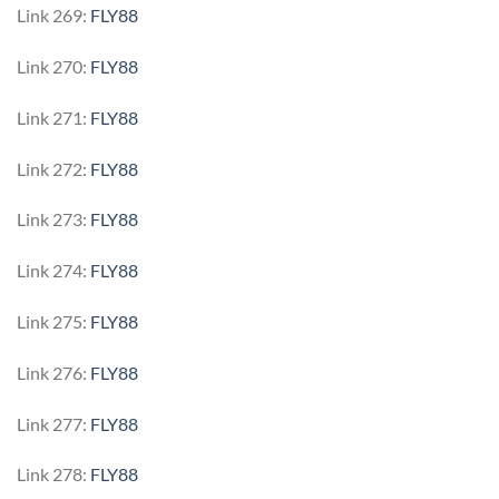
Link 269:
FLY88
Link 270:
FLY88
Link 271:
FLY88
Link 272:
FLY88
Link 273:
FLY88
Link 274:
FLY88
Link 275:
FLY88
Link 276:
FLY88
Link 277:
FLY88
Link 278:
FLY88