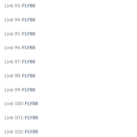
Link 93:
FLY88
Link 94:
FLY88
Link 95:
FLY88
Link 96:
FLY88
Link 97:
FLY88
Link 98:
FLY88
Link 99:
FLY88
Link 100:
FLY88
Link 101:
FLY88
Link 102:
FLY88