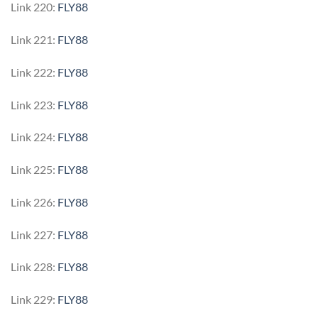
Link 220:
FLY88
Link 221:
FLY88
Link 222:
FLY88
Link 223:
FLY88
Link 224:
FLY88
Link 225:
FLY88
Link 226:
FLY88
Link 227:
FLY88
Link 228:
FLY88
Link 229:
FLY88