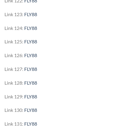
Link 122:
FLY88
Link 123:
FLY88
Link 124:
FLY88
Link 125:
FLY88
Link 126:
FLY88
Link 127:
FLY88
Link 128:
FLY88
Link 129:
FLY88
Link 130:
FLY88
Link 131:
FLY88