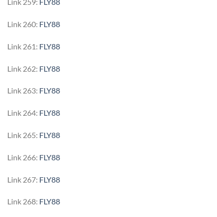
Link 259:
FLY88
Link 260:
FLY88
Link 261:
FLY88
Link 262:
FLY88
Link 263:
FLY88
Link 264:
FLY88
Link 265:
FLY88
Link 266:
FLY88
Link 267:
FLY88
Link 268:
FLY88