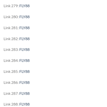
Link 279:
FLY88
Link 280:
FLY88
Link 281:
FLY88
Link 282:
FLY88
Link 283:
FLY88
Link 284:
FLY88
Link 285:
FLY88
Link 286:
FLY88
Link 287:
FLY88
Link 288:
FLY88