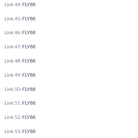
Link 44:
FLY88
Link 45:
FLY88
Link 46:
FLY88
Link 47:
FLY88
Link 48:
FLY88
Link 49:
FLY88
Link 50:
FLY88
Link 51:
FLY88
Link 52:
FLY88
Link 53:
FLY88