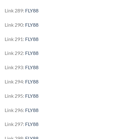
Link 289:
FLY88
Link 290:
FLY88
Link 291:
FLY88
Link 292:
FLY88
Link 293:
FLY88
Link 294:
FLY88
Link 295:
FLY88
Link 296:
FLY88
Link 297:
FLY88
Link 298:
FLY88