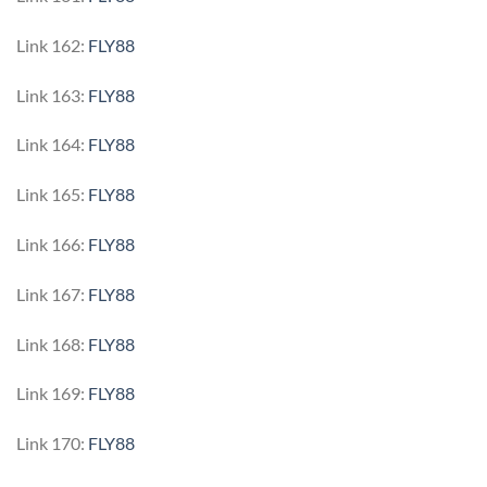
Link 162:
FLY88
Link 163:
FLY88
Link 164:
FLY88
Link 165:
FLY88
Link 166:
FLY88
Link 167:
FLY88
Link 168:
FLY88
Link 169:
FLY88
Link 170:
FLY88