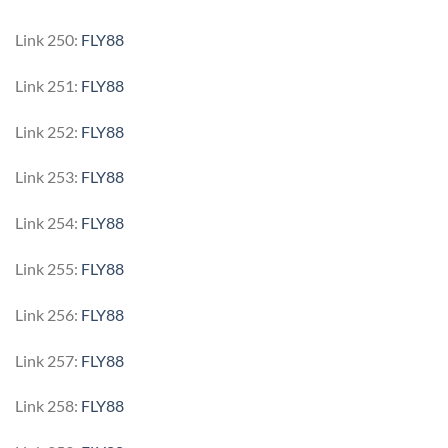
Link 250:
FLY88
Link 251:
FLY88
Link 252:
FLY88
Link 253:
FLY88
Link 254:
FLY88
Link 255:
FLY88
Link 256:
FLY88
Link 257:
FLY88
Link 258:
FLY88