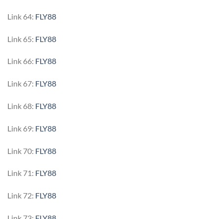
Link 64:
FLY88
Link 65:
FLY88
Link 66:
FLY88
Link 67:
FLY88
Link 68:
FLY88
Link 69:
FLY88
Link 70:
FLY88
Link 71:
FLY88
Link 72:
FLY88
Link 73:
FLY88