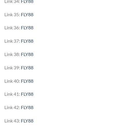
Link 34:
FLY88
Link 35:
FLY88
Link 36:
FLY88
Link 37:
FLY88
Link 38:
FLY88
Link 39:
FLY88
Link 40:
FLY88
Link 41:
FLY88
Link 42:
FLY88
Link 43:
FLY88