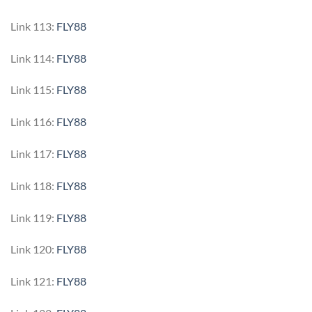
Link 113:
FLY88
Link 114:
FLY88
Link 115:
FLY88
Link 116:
FLY88
Link 117:
FLY88
Link 118:
FLY88
Link 119:
FLY88
Link 120:
FLY88
Link 121:
FLY88