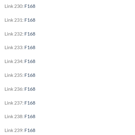
Link 230:
F168
Link 231:
F168
Link 232:
F168
Link 233:
F168
Link 234:
F168
Link 235:
F168
Link 236:
F168
Link 237:
F168
Link 238:
F168
Link 239:
F168