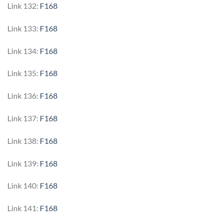
Link 132:
F168
Link 133:
F168
Link 134:
F168
Link 135:
F168
Link 136:
F168
Link 137:
F168
Link 138:
F168
Link 139:
F168
Link 140:
F168
Link 141:
F168