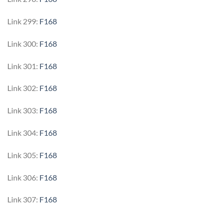
Link 299:
F168
Link 300:
F168
Link 301:
F168
Link 302:
F168
Link 303:
F168
Link 304:
F168
Link 305:
F168
Link 306:
F168
Link 307:
F168