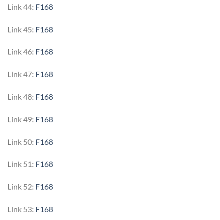
Link 44:
F168
Link 45:
F168
Link 46:
F168
Link 47:
F168
Link 48:
F168
Link 49:
F168
Link 50:
F168
Link 51:
F168
Link 52:
F168
Link 53:
F168