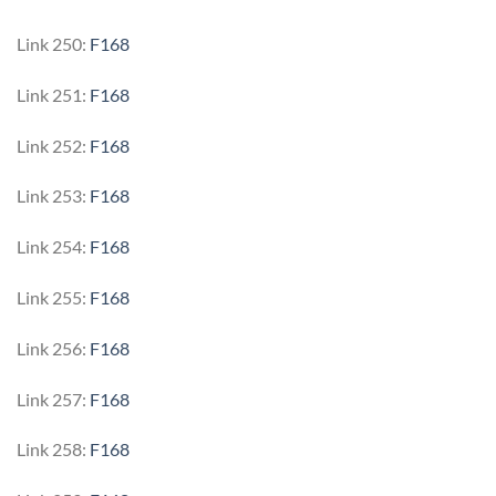
Link 250:
F168
Link 251:
F168
Link 252:
F168
Link 253:
F168
Link 254:
F168
Link 255:
F168
Link 256:
F168
Link 257:
F168
Link 258:
F168