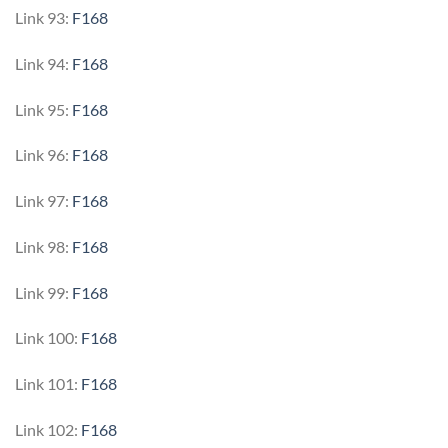
Link 93:
F168
Link 94:
F168
Link 95:
F168
Link 96:
F168
Link 97:
F168
Link 98:
F168
Link 99:
F168
Link 100:
F168
Link 101:
F168
Link 102:
F168