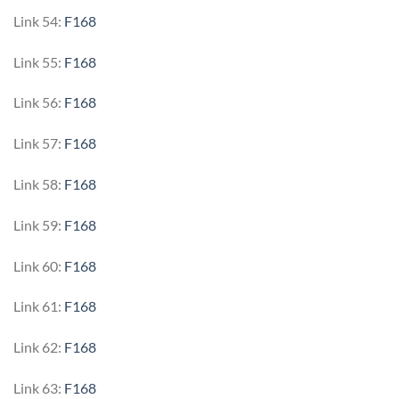
Link 54:
F168
Link 55:
F168
Link 56:
F168
Link 57:
F168
Link 58:
F168
Link 59:
F168
Link 60:
F168
Link 61:
F168
Link 62:
F168
Link 63:
F168