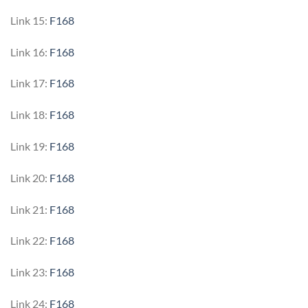
Link 15:
F168
Link 16:
F168
Link 17:
F168
Link 18:
F168
Link 19:
F168
Link 20:
F168
Link 21:
F168
Link 22:
F168
Link 23:
F168
Link 24:
F168