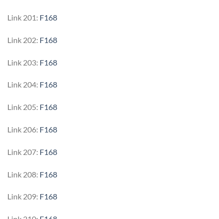
Link 201:
F168
Link 202:
F168
Link 203:
F168
Link 204:
F168
Link 205:
F168
Link 206:
F168
Link 207:
F168
Link 208:
F168
Link 209:
F168
Link 210:
F168