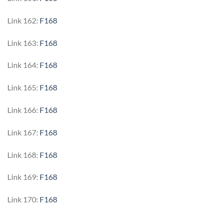
Link 162:
F168
Link 163:
F168
Link 164:
F168
Link 165:
F168
Link 166:
F168
Link 167:
F168
Link 168:
F168
Link 169:
F168
Link 170:
F168