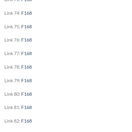
Link 74:
F168
Link 75:
F168
Link 76:
F168
Link 77:
F168
Link 78:
F168
Link 79:
F168
Link 80:
F168
Link 81:
F168
Link 82:
F168