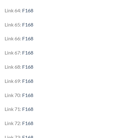
Link 64:
F168
Link 65:
F168
Link 66:
F168
Link 67:
F168
Link 68:
F168
Link 69:
F168
Link 70:
F168
Link 71:
F168
Link 72:
F168
Link 73:
F168