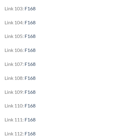
Link 103:
F168
Link 104:
F168
Link 105:
F168
Link 106:
F168
Link 107:
F168
Link 108:
F168
Link 109:
F168
Link 110:
F168
Link 111:
F168
Link 112:
F168