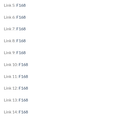
Link 5:
F168
Link 6:
F168
Link 7:
F168
Link 8:
F168
Link 9:
F168
Link 10:
F168
Link 11:
F168
Link 12:
F168
Link 13:
F168
Link 14:
F168