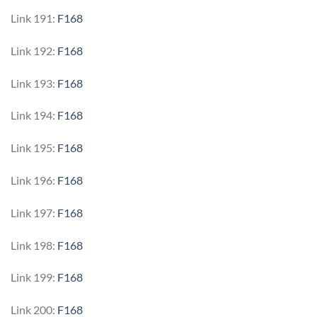
Link 191:
F168
Link 192:
F168
Link 193:
F168
Link 194:
F168
Link 195:
F168
Link 196:
F168
Link 197:
F168
Link 198:
F168
Link 199:
F168
Link 200:
F168