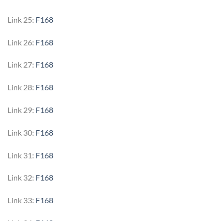
Link 25:
F168
Link 26:
F168
Link 27:
F168
Link 28:
F168
Link 29:
F168
Link 30:
F168
Link 31:
F168
Link 32:
F168
Link 33:
F168