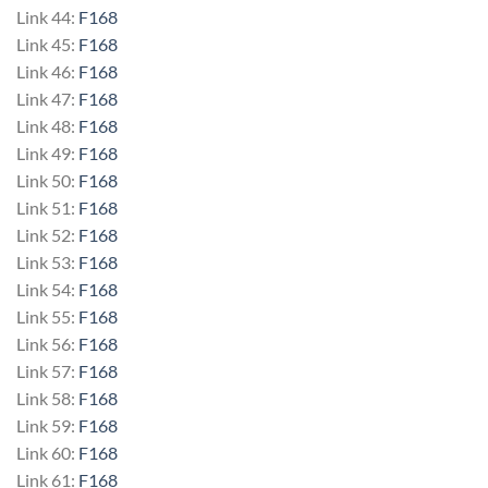
Link 44:
F168
Link 45:
F168
Link 46:
F168
Link 47:
F168
Link 48:
F168
Link 49:
F168
Link 50:
F168
Link 51:
F168
Link 52:
F168
Link 53:
F168
Link 54:
F168
Link 55:
F168
Link 56:
F168
Link 57:
F168
Link 58:
F168
Link 59:
F168
Link 60:
F168
Link 61:
F168