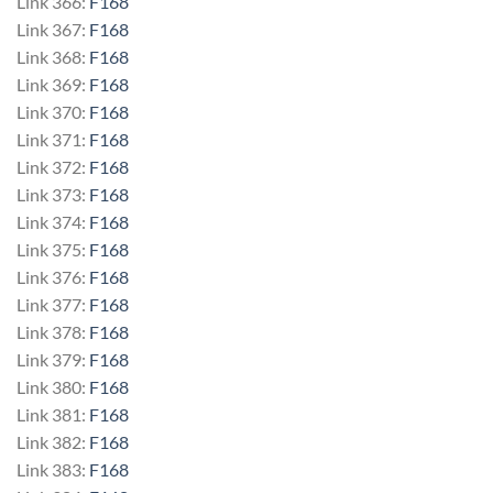
Link 366:
F168
Link 367:
F168
Link 368:
F168
Link 369:
F168
Link 370:
F168
Link 371:
F168
Link 372:
F168
Link 373:
F168
Link 374:
F168
Link 375:
F168
Link 376:
F168
Link 377:
F168
Link 378:
F168
Link 379:
F168
Link 380:
F168
Link 381:
F168
Link 382:
F168
Link 383:
F168