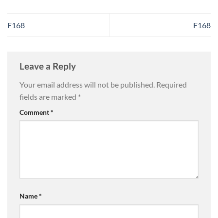
F168
F168
Leave a Reply
Your email address will not be published.
Required
fields are marked
*
Comment
*
Name
*