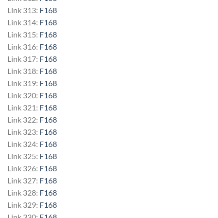
Link 313:
F168
Link 314:
F168
Link 315:
F168
Link 316:
F168
Link 317:
F168
Link 318:
F168
Link 319:
F168
Link 320:
F168
Link 321:
F168
Link 322:
F168
Link 323:
F168
Link 324:
F168
Link 325:
F168
Link 326:
F168
Link 327:
F168
Link 328:
F168
Link 329:
F168
Link 330:
F168