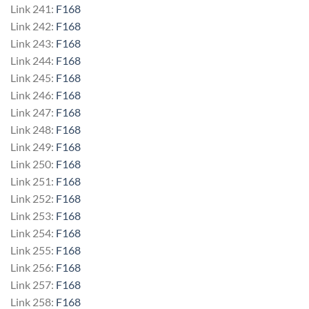
Link 241:
F168
Link 242:
F168
Link 243:
F168
Link 244:
F168
Link 245:
F168
Link 246:
F168
Link 247:
F168
Link 248:
F168
Link 249:
F168
Link 250:
F168
Link 251:
F168
Link 252:
F168
Link 253:
F168
Link 254:
F168
Link 255:
F168
Link 256:
F168
Link 257:
F168
Link 258:
F168