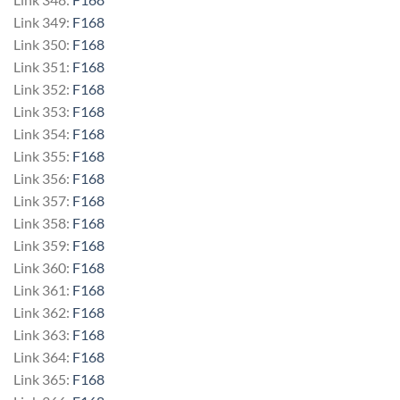
Link 349:
F168
Link 350:
F168
Link 351:
F168
Link 352:
F168
Link 353:
F168
Link 354:
F168
Link 355:
F168
Link 356:
F168
Link 357:
F168
Link 358:
F168
Link 359:
F168
Link 360:
F168
Link 361:
F168
Link 362:
F168
Link 363:
F168
Link 364:
F168
Link 365:
F168