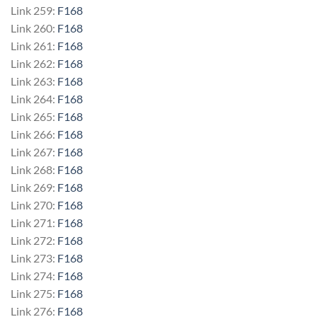
Link 259:
F168
Link 260:
F168
Link 261:
F168
Link 262:
F168
Link 263:
F168
Link 264:
F168
Link 265:
F168
Link 266:
F168
Link 267:
F168
Link 268:
F168
Link 269:
F168
Link 270:
F168
Link 271:
F168
Link 272:
F168
Link 273:
F168
Link 274:
F168
Link 275:
F168
Link 276:
F168