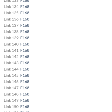
Link 133:
F168
Link 134:
F168
Link 135:
F168
Link 136:
F168
Link 137:
F168
Link 138:
F168
Link 139:
F168
Link 140:
F168
Link 141:
F168
Link 142:
F168
Link 143:
F168
Link 144:
F168
Link 145:
F168
Link 146:
F168
Link 147:
F168
Link 148:
F168
Link 149:
F168
Link 150:
F168