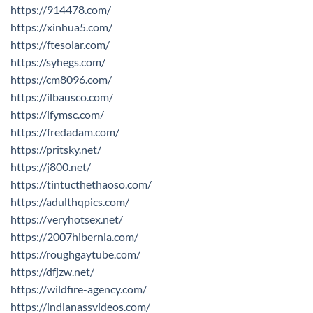
https://914478.com/
https://xinhua5.com/
https://ftesolar.com/
https://syhegs.com/
https://cm8096.com/
https://ilbausco.com/
https://lfymsc.com/
https://fredadam.com/
https://pritsky.net/
https://j800.net/
https://tintucthethaoso.com/
https://adulthqpics.com/
https://veryhotsex.net/
https://2007hibernia.com/
https://roughgaytube.com/
https://dfjzw.net/
https://wildfire-agency.com/
https://indianassvideos.com/