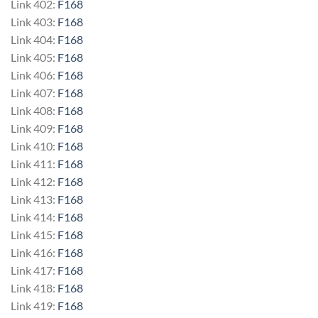
Link 402:
F168
Link 403:
F168
Link 404:
F168
Link 405:
F168
Link 406:
F168
Link 407:
F168
Link 408:
F168
Link 409:
F168
Link 410:
F168
Link 411:
F168
Link 412:
F168
Link 413:
F168
Link 414:
F168
Link 415:
F168
Link 416:
F168
Link 417:
F168
Link 418:
F168
Link 419:
F168