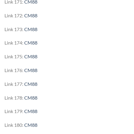
Link 171:
CM88
Link 172:
CM88
Link 173:
CM88
Link 174:
CM88
Link 175:
CM88
Link 176:
CM88
Link 177:
CM88
Link 178:
CM88
Link 179:
CM88
Link 180:
CM88