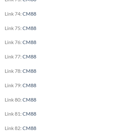
Link 74:
CM88
Link 75:
CM88
Link 76:
CM88
Link 77:
CM88
Link 78:
CM88
Link 79:
CM88
Link 80:
CM88
Link 81:
CM88
Link 82:
CM88