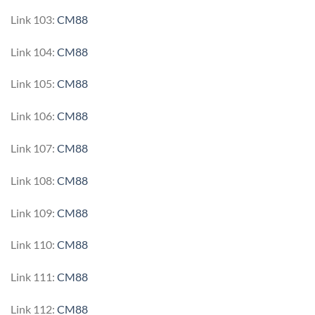
Link 103:
CM88
Link 104:
CM88
Link 105:
CM88
Link 106:
CM88
Link 107:
CM88
Link 108:
CM88
Link 109:
CM88
Link 110:
CM88
Link 111:
CM88
Link 112:
CM88