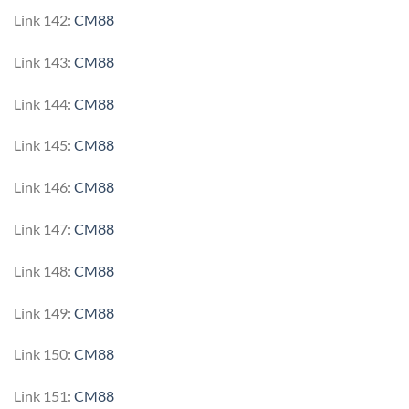
Link 142:
CM88
Link 143:
CM88
Link 144:
CM88
Link 145:
CM88
Link 146:
CM88
Link 147:
CM88
Link 148:
CM88
Link 149:
CM88
Link 150:
CM88
Link 151:
CM88