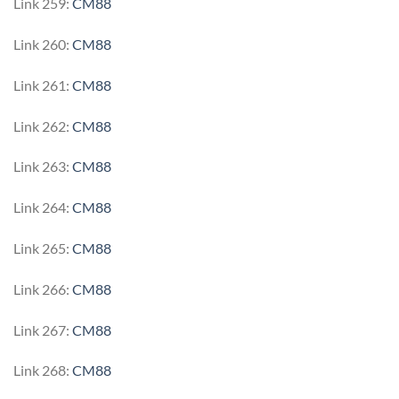
Link 259:
CM88
Link 260:
CM88
Link 261:
CM88
Link 262:
CM88
Link 263:
CM88
Link 264:
CM88
Link 265:
CM88
Link 266:
CM88
Link 267:
CM88
Link 268:
CM88