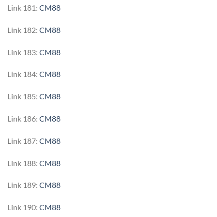
Link 181:
CM88
Link 182:
CM88
Link 183:
CM88
Link 184:
CM88
Link 185:
CM88
Link 186:
CM88
Link 187:
CM88
Link 188:
CM88
Link 189:
CM88
Link 190:
CM88