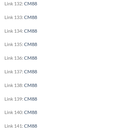
Link 132:
CM88
Link 133:
CM88
Link 134:
CM88
Link 135:
CM88
Link 136:
CM88
Link 137:
CM88
Link 138:
CM88
Link 139:
CM88
Link 140:
CM88
Link 141:
CM88