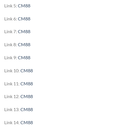
Link 5:
CM88
Link 6:
CM88
Link 7:
CM88
Link 8:
CM88
Link 9:
CM88
Link 10:
CM88
Link 11:
CM88
Link 12:
CM88
Link 13:
CM88
Link 14:
CM88