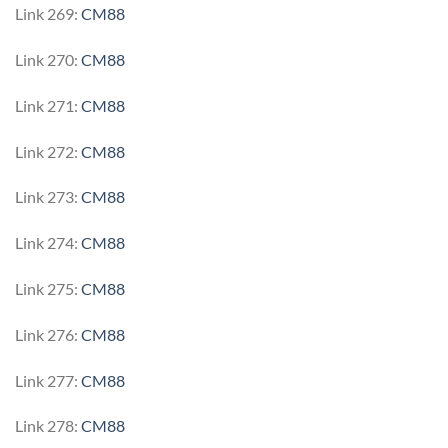
Link 269:
CM88
Link 270:
CM88
Link 271:
CM88
Link 272:
CM88
Link 273:
CM88
Link 274:
CM88
Link 275:
CM88
Link 276:
CM88
Link 277:
CM88
Link 278:
CM88