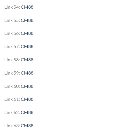
Link 54:
CM88
Link 55:
CM88
Link 56:
CM88
Link 57:
CM88
Link 58:
CM88
Link 59:
CM88
Link 60:
CM88
Link 61:
CM88
Link 62:
CM88
Link 63:
CM88