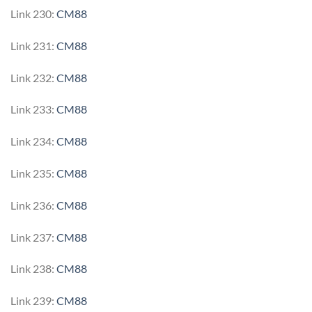
Link 230:
CM88
Link 231:
CM88
Link 232:
CM88
Link 233:
CM88
Link 234:
CM88
Link 235:
CM88
Link 236:
CM88
Link 237:
CM88
Link 238:
CM88
Link 239:
CM88