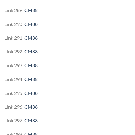
Link 289:
CM88
Link 290:
CM88
Link 291:
CM88
Link 292:
CM88
Link 293:
CM88
Link 294:
CM88
Link 295:
CM88
Link 296:
CM88
Link 297:
CM88
Link 298:
CM88