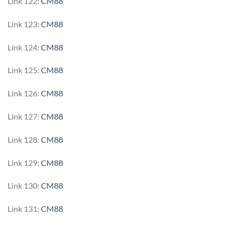
Link 122:
CM88
Link 123:
CM88
Link 124:
CM88
Link 125:
CM88
Link 126:
CM88
Link 127:
CM88
Link 128:
CM88
Link 129:
CM88
Link 130:
CM88
Link 131:
CM88